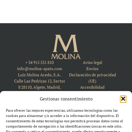
+ 34 915 531 810
Aviso legal
info@molina-spain.com
Envíos
Luis Molina Acedo, S.A.
Declaración de privacidad
Calle Las Pedrizas 12, Sector
(UE)
8 28110, Algete, Madrid,
Accesibilidad
Spain
Política de cookies (UE)
Gestionar consentimiento
Para ofrecer las mejores experiencias, utilizamos tecnologías como las
cookies para almacenar y/o acceder a la información del dispositivo. El
consentimiento de estas tecnologías nos permitirá procesar datos como el
comportamiento de navegación o las identificaciones únicas en este sitio.
No consentir o retirar el consentimiento, puede afectar negativamente a