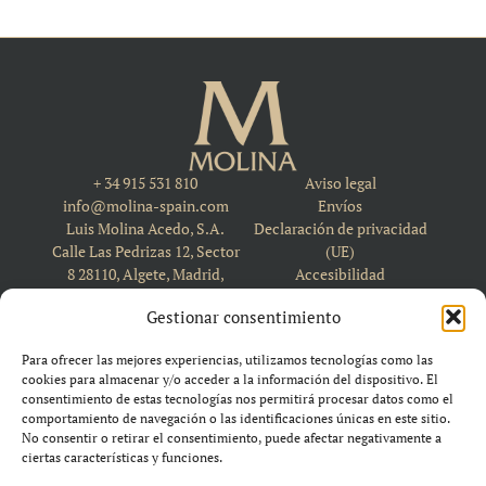
+ 34 915 531 810
Aviso legal
info@molina-spain.com
Envíos
Luis Molina Acedo, S.A.
Declaración de privacidad
Calle Las Pedrizas 12, Sector
(UE)
8 28110, Algete, Madrid,
Accesibilidad
Spain
Política de cookies (UE)
Gestionar consentimiento
Para ofrecer las mejores experiencias, utilizamos tecnologías como las
cookies para almacenar y/o acceder a la información del dispositivo. El
consentimiento de estas tecnologías nos permitirá procesar datos como el
comportamiento de navegación o las identificaciones únicas en este sitio.
No consentir o retirar el consentimiento, puede afectar negativamente a
ciertas características y funciones.