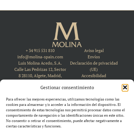
+ 34 915 531 810
Aviso legal
info@molina-spain.com
Envíos
Luis Molina Acedo, S.A.
Declaración de privacidad
Calle Las Pedrizas 12, Sector
(UE)
8 28110, Algete, Madrid,
Accesibilidad
Spain
Política de cookies (UE)
Gestionar consentimiento
Para ofrecer las mejores experiencias, utilizamos tecnologías como las
cookies para almacenar y/o acceder a la información del dispositivo. El
consentimiento de estas tecnologías nos permitirá procesar datos como el
comportamiento de navegación o las identificaciones únicas en este sitio.
No consentir o retirar el consentimiento, puede afectar negativamente a
ciertas características y funciones.