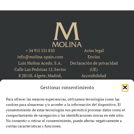
+ 34 915 531 810
Aviso legal
info@molina-spain.com
Envíos
Luis Molina Acedo, S.A.
Declaración de privacidad
Calle Las Pedrizas 12, Sector
(UE)
8 28110, Algete, Madrid,
Accesibilidad
Spain
Política de cookies (UE)
Gestionar consentimiento
Para ofrecer las mejores experiencias, utilizamos tecnologías como las
cookies para almacenar y/o acceder a la información del dispositivo. El
consentimiento de estas tecnologías nos permitirá procesar datos como el
comportamiento de navegación o las identificaciones únicas en este sitio.
No consentir o retirar el consentimiento, puede afectar negativamente a
ciertas características y funciones.