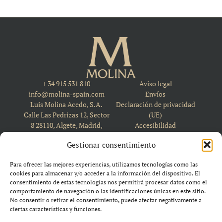
+ 34 915 531 810
Aviso legal
info@molina-spain.com
Envíos
Luis Molina Acedo, S.A.
Declaración de privacidad
Calle Las Pedrizas 12, Sector
(UE)
8 28110, Algete, Madrid,
Accesibilidad
Spain
Política de cookies (UE)
Gestionar consentimiento
Para ofrecer las mejores experiencias, utilizamos tecnologías como las
cookies para almacenar y/o acceder a la información del dispositivo. El
consentimiento de estas tecnologías nos permitirá procesar datos como el
comportamiento de navegación o las identificaciones únicas en este sitio.
No consentir o retirar el consentimiento, puede afectar negativamente a
ciertas características y funciones.