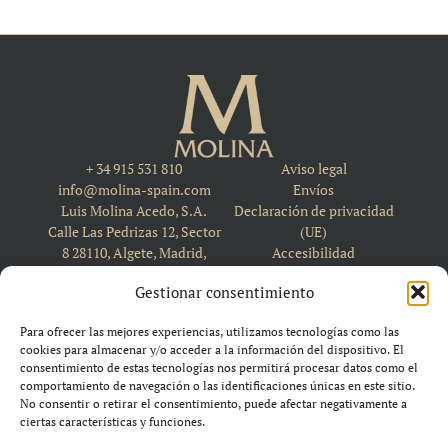
+ 34 915 531 810
Aviso legal
info@molina-spain.com
Envíos
Luis Molina Acedo, S.A.
Declaración de privacidad
Calle Las Pedrizas 12, Sector
(UE)
8 28110, Algete, Madrid,
Accesibilidad
Spain
Política de cookies (UE)
Gestionar consentimiento
Para ofrecer las mejores experiencias, utilizamos tecnologías como las
cookies para almacenar y/o acceder a la información del dispositivo. El
consentimiento de estas tecnologías nos permitirá procesar datos como el
comportamiento de navegación o las identificaciones únicas en este sitio.
No consentir o retirar el consentimiento, puede afectar negativamente a
ciertas características y funciones.