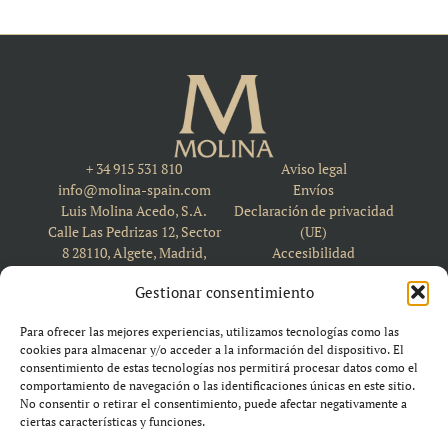
+ 34 915 531 810
Aviso legal
info@molina-spain.com
Envíos
Luis Molina Acedo, S.A.
Declaración de privacidad
Calle Las Pedrizas 12, Sector
(UE)
8 28110, Algete, Madrid,
Accesibilidad
Spain
Política de cookies (UE)
Gestionar consentimiento
Para ofrecer las mejores experiencias, utilizamos tecnologías como las
cookies para almacenar y/o acceder a la información del dispositivo. El
consentimiento de estas tecnologías nos permitirá procesar datos como el
comportamiento de navegación o las identificaciones únicas en este sitio.
No consentir o retirar el consentimiento, puede afectar negativamente a
ciertas características y funciones.