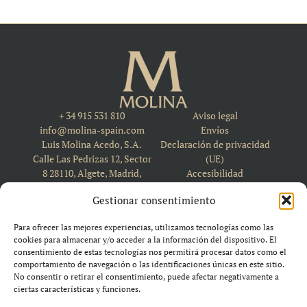
+ 34 915 531 810
Aviso legal
info@molina-spain.com
Envíos
Luis Molina Acedo, S.A.
Declaración de privacidad
Calle Las Pedrizas 12, Sector
(UE)
8 28110, Algete, Madrid,
Accesibilidad
Spain
Política de cookies (UE)
Gestionar consentimiento
Para ofrecer las mejores experiencias, utilizamos tecnologías como las
cookies para almacenar y/o acceder a la información del dispositivo. El
consentimiento de estas tecnologías nos permitirá procesar datos como el
comportamiento de navegación o las identificaciones únicas en este sitio.
No consentir o retirar el consentimiento, puede afectar negativamente a
ciertas características y funciones.